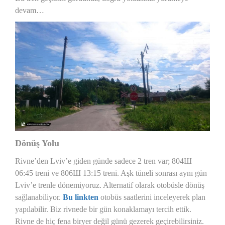
devam…
Dönüş Yolu
Rivne’den Lviv’e giden günde sadece 2 tren var; 804Ш
06:45 treni ve 806Ш 13:15 treni. Aşk tüneli sonrası aynı gün
Lviv’e trenle dönemiyoruz. Alternatif olarak otobüsle dönüş
sağlanabiliyor.
Bu linkten
otobüs saatlerini inceleyerek plan
yapılabilir.
Biz rivnede bir gün konaklamayı tercih ettik.
Rivne de hiç fena biryer değil günü gezerek geçirebilirsiniz.