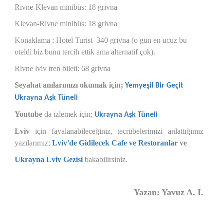
Rivne-Klevan minibüs: 18 grivna
Klevan-Rivne minibüs: 18 grivna
Konaklama : Hotel Turist 340 grivna (o gün en ucuz bu
oteldi biz bunu tercih ettik ama alternatif çok).
Rivne lviv tren bileti: 68 grivna
Seyahat anılarımızı okumak için;
Yemyeşil Bir Geçit
Ukrayna Aşk Tüneli
Youtube
da izlemek için;
Ukrayna Aşk Tüneli
Lviv
için fayalanabileceğiniz, tecrübelerimizi anlattığımız
yazılarımız;
Lviv'de Gidilecek Cafe
ve
Restoranlar
ve
Ukrayna Lviv Gezisi
bakabilirsiniz.
Yazan: Yavuz A. I.