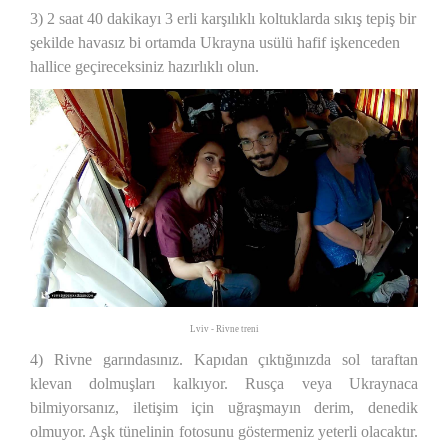
3) 2 saat 40 dakikayı 3 erli karşılıklı koltuklarda sıkış tepiş bir
şekilde havasız bi ortamda Ukrayna usülü hafif işkenceden
hallice geçireceksiniz hazırlıklı olun.
Lviv - Rivne treni
4) Rivne garındasınız. Kapıdan çıktığınızda sol taraftan
klevan dolmuşları kalkıyor. Rusça veya Ukraynaca
bilmiyorsanız, iletişim için uğraşmayın derim, denedik
olmuyor. Aşk tünelinin fotosunu göstermeniz yeterli olacaktır.