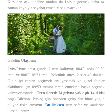
Kiev’den aşk tüneline oradan da Lviv’e geçmek daha az
zaman kaybıyla seyahat etmenizi sağlayacaktır.
Gelelim
Ulaşıma;
Lviv-Rivne arası günde 2 tren kalkıyor; 804Л nolu 09:53
treni ve 806Л 16:31 treni. Yolculuk süresi 2 saat 40 dakika.
Gidip iyi zaman geçirmek anı yaşamak ve güzel fotolar
alabilmek için 09:53 trenini tercih etmekten başka seçenek
kalmıyor aslında. (
Tren ücreti: 74 grivna yaklaşık 14 tl kişi
başı
) Biletinizi birkaç gün önceden gidip alın biraz yoğun
oluyor riske atmayın.
Bu linkten
tren sefer ve saatlerine
ulaşabilirsiniz.