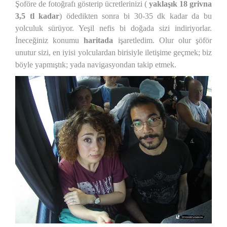
Şoföre de fotoğrafı gösterip ücretlerinizi (
yaklaşık 18 grivna
3,5 tl kadar
) ödedikten sonra bi 30-35 dk kadar da bu
yolculuk sürüyor. Yeşil nefis bi doğada sizi indiriyorlar.
İneceğiniz konumu
haritada
işaretledim. Olur olur şöför
unutur sizi, en iyisi yolculardan birisiyle iletişime geçmek; biz
böyle yapmıştık; yada navigasyondan takip etmek.