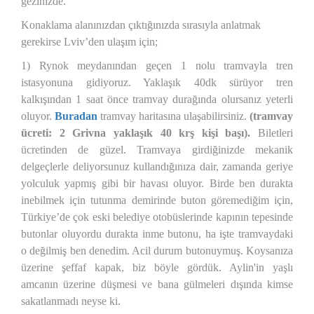
gezinizde.
Konaklama alanınızdan çıktığınızda sırasıyla anlatmak
gerekirse Lviv’den ulaşım için;
1) Rynok meydanından geçen 1 nolu tramvayla tren
istasyonuna gidiyoruz. Yaklaşık 40dk sürüyor tren
kalkışından 1 saat önce tramvay durağında olursanız yeterli
oluyor.
Buradan
tramvay haritasına ulaşabilirsiniz.
(tramvay
ücreti: 2 Grivna yaklaşık 40 krş kişi başı).
Biletleri
ücretinden de güzel. Tramvaya girdiğinizde mekanik
delgeçlerle deliyorsunuz kullandığınıza dair, zamanda geriye
yolculuk yapmış gibi bir havası oluyor. Birde ben durakta
inebilmek için tutunma demirinde buton göremediğim için,
Türkiye’de çok eski belediye otobüslerinde kapının tepesinde
butonlar oluyordu durakta inme butonu, ha işte tramvaydaki
o değilmiş ben denedim. Acil durum butonuymuş. Koysanıza
üzerine şeffaf kapak, biz böyle gördük. Aylin'in yaşlı
amcanın üzerine düşmesi ve bana gülmeleri dışında kimse
sakatlanmadı neyse ki.