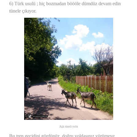
6) Türk usulü ; hiç bozmadan böööle dümdüz devam edin
tünele çıkıyor.
Aşk tüneli yolu
Bu tren geçidini gördünüz, doğru yoldasınız yürümeye