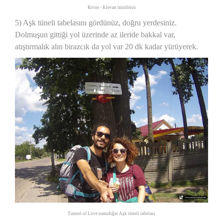
Rivne - Klevan minibüsü
5) Aşk tüneli tabelasını gördünüz, doğru yerdesiniz.
Dolmuşun gittiği yol üzerinde az ileride bakkal var,
atıştırmalık alın birazcık da yol var 20 dk kadar yürüyerek.
Tunnel of Love namıdiğer Aşk tüneli tabelası