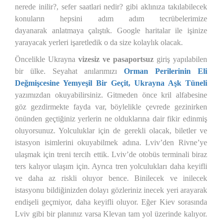
nerede inilir?, sefer saatlari nedir? gibi aklınıza takılabilecek
konuların hepsini adım adım tecrübelerimize
dayanarak anlatmaya çalıştık. Google haritalar ile işinize
yarayacak yerleri işaretledik o da size kolaylık olacak.
Öncelikle Ukrayna
vizesiz ve pasaportsuz
giriş yapılabilen
bir ülke. Seyahat anılarımızı
Orman Perilerinin Eli
Değmişcesine Yemyeşil Bir Geçit, Ukrayna Aşk Tüneli
yazımızdan okuyabilirsiniz. Gitmeden önce kril alfabesine
göz gezdirmekte fayda var, böylelikle çevrede gezinirken
önünden geçtiğiniz yerlerin ne olduklarına dair fikir edinmiş
oluyorsunuz. Yolculuklar için de gerekli olacak, biletler ve
istasyon isimlerini okuyabilmek adına. Lviv’den Rivne’ye
ulaşmak için treni tercih ettik. Lviv’de otobüs terminali biraz
ters kalıyor ulaşım için. Ayrıca tren yolculukları daha keyifli
ve daha az riskli oluyor bence. Binilecek ve inilecek
istasyonu bildiğinizden dolayı gözleriniz inecek yeri arayarak
endişeli geçmiyor, daha keyifli oluyor. Eğer Kiev sorasında
Lviv gibi bir planınız varsa Klevan tam yol üzerinde kalıyor.