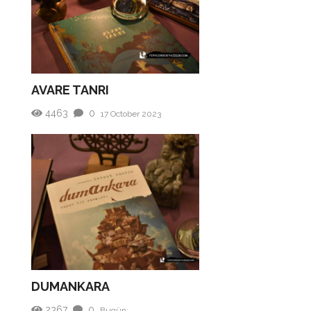
AVARE TANRI
4463
0
17 October 2023
DUMANKARA
2367
0
Bugün;