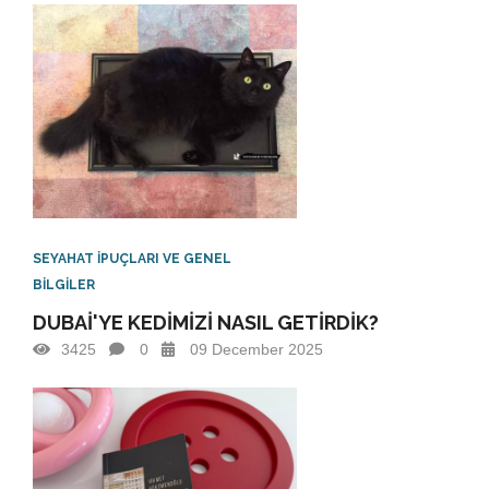
Moskova
Izmailovo Marke
Mariinski
Tiyatrosunda
Giselle
SEYAHAT İPUÇLARI VE GENEL
Brüksel Festivali
Comic Strip
BİLGİLER
Festival'e
DUBAİ'YE KEDİMİZİ NASIL GETİRDİK?
Gelinlikle Katıldı
3425
0
09 December 2025
St.
Petersburg Beya
Geceler
He
of