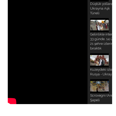
Düştük yollara;
Ukrayna Aşk
Tüneli
Gelinlikle interrai
33 günde, 14 ülk
21 şehre izlerimi
bıraktık
Kuzeydeki izler;
Rusya - Ukrayna
Scrovegni (Aren
Şapeli