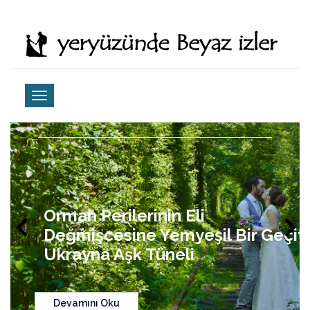
Orman Perilerinin Eli
14
Değmişcesine Yemyeşil Bir Geçit,
Ukrayna Aşk Tüneli
Devamını Oku