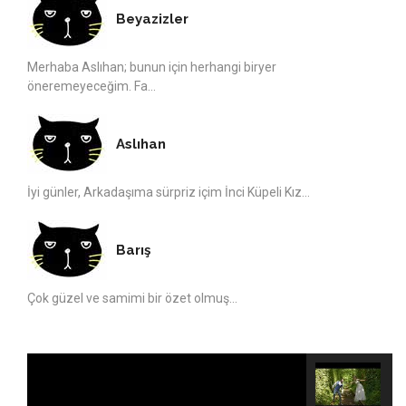
Beyazizler
Merhaba Aslıhan; bunun için herhangi biryer
öneremeyeceğim. Fa...
Aslıhan
İyi günler, Arkadaşıma sürpriz içim İnci Küpeli Kız...
Barış
Çok güzel ve samimi bir özet olmuş...