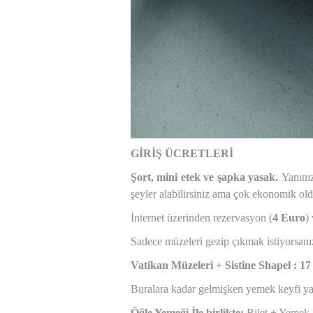
GİRİŞ ÜCRETLERİ
Şort, mini etek ve şapka yasak.
Yanınız
şeyler alabilirsiniz ama çok ekonomik old
İnternet üzerinden rezervasyon (
4 Euro
)
Sadece müzeleri gezip çıkmak istiyorsanı
Vatikan Müzeleri + Sistine Shapel : 1
Buralara kadar gelmişken yemek keyfi ya
Öğle Yemeği İle birlikte:
Bilet + Yemek