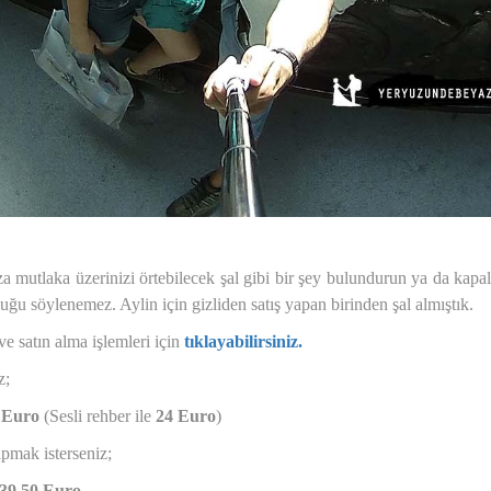
a mutlaka üzerinizi örtebilecek şal gibi bir şey bulundurun ya da kapa
uğu söylenemez. Aylin için gizliden satış yapan birinden şal almıştık.
 ve satın alma işlemleri için
tıklayabilirsiniz.
z;
7 Euro
(Sesli rehber ile
24 Euro
)
pmak isterseniz;
39.50 Euro.