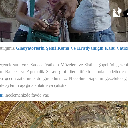
attığımız
Gladyatörlerin Şehri Roma Ve Hristiyanlığın Kalbi Vati
eçenek sunuyor. Sadece Vatikan Müzeleri ve Sistina Şapeli’ni gezebile
rini Bahçesi ve Apostolik Sarayı gibi alternatiflerle sunulan biletle
a gece saatlerinde de girebilirsiniz. Niccoline Şapelini gezebileceği
ş detaylarını aşağıda anlatmaya çalıştık.
nı
incelemenizde fayda var.