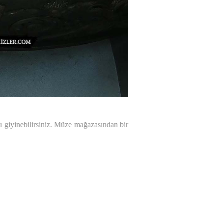
lı giyinebilirsiniz. Müze mağazasından bir