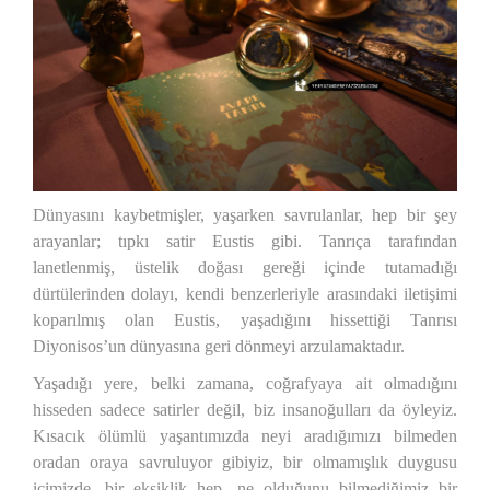
Dünyasını kaybetmişler, yaşarken savrulanlar, hep bir şey
arayanlar; tıpkı satir Eustis gibi. Tanrıça tarafından
lanetlenmiş, üstelik doğası gereği içinde tutamadığı
dürtülerinden dolayı, kendi benzerleriyle arasındaki iletişimi
koparılmış olan Eustis, yaşadığını hissettiği Tanrısı
Diyonisos’un dünyasına geri dönmeyi arzulamaktadır.
Yaşadığı yere, belki zamana, coğrafyaya ait olmadığını
hisseden sadece satirler değil, biz insanoğulları da öyleyiz.
Kısacık ölümlü yaşantımızda neyi aradığımızı bilmeden
oradan oraya savruluyor gibiyiz, bir olmamışlık duygusu
içimizde, bir eksiklik hep, ne olduğunu bilmediğimiz bir