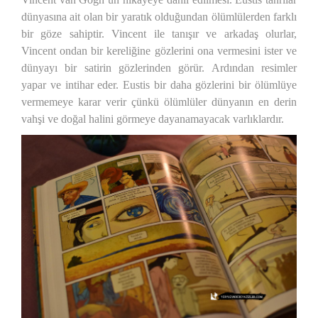
dünyasına ait olan bir yaratık olduğundan ölümlülerden farklı
bir göze sahiptir. Vincent ile tanışır ve arkadaş olurlar,
Vincent ondan bir kereliğine gözlerini ona vermesini ister ve
dünyayı bir satirin gözlerinden görür. Ardından resimler
yapar ve intihar eder. Eustis bir daha gözlerini bir ölümlüye
vermemeye karar verir çünkü ölümlüler dünyanın en derin
vahşi ve doğal halini görmeye dayanamayacak varlıklardır.