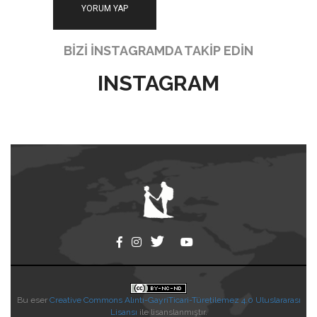
BİZİ İNSTAGRAMDA TAKİP EDİN
INSTAGRAM
Bu eser
Creative Commons Alıntı-GayriTicari-Türetilemez 4.0 Uluslararası
Lisansı
ile lisanslanmıştır.