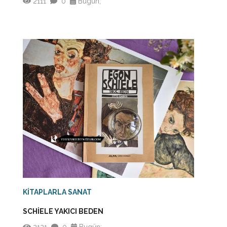
2111
0
Bugün;
KİTAPLARLA SANAT
SCHİELE YAKICI BEDEN
2121
0
Bugün;