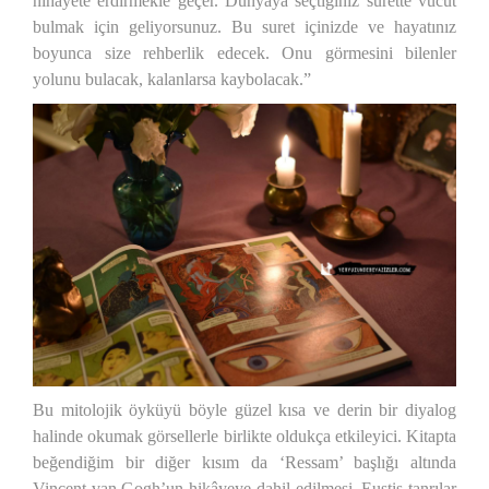
nihayete erdirmekle geçer. Dünyaya seçtiğiniz surette vücut
bulmak için geliyorsunuz. Bu suret içinizde ve hayatınız
boyunca size rehberlik edecek. Onu görmesini bilenler
yolunu bulacak, kalanlarsa kaybolacak.”
Bu mitolojik öyküyü böyle güzel kısa ve derin bir diyalog
halinde okumak görsellerle birlikte oldukça etkileyici. Kitapta
beğendiğim bir diğer kısım da ‘Ressam’ başlığı altında
Vincent van Gogh’un hikâyeye dahil edilmesi. Eustis tanrılar