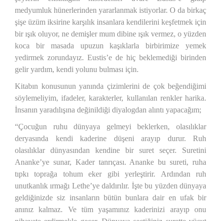
medyumluk hünerlerinden yararlanmak istiyorlar. O da birkaç
şişe üzüm iksirine karşılık insanlara kendilerini keşfetmek için
bir ışık oluyor, ne demişler mum dibine ışık vermez, o yüzden
koca bir masada upuzun kaşıklarla birbirimize yemek
yedirmek zorundayız. Eustis’e de hiç beklemediği birinden
gelir yardım, kendi yolunu bulması için.
Kitabın konusunun yanında çizimlerini de çok beğendiğimi
söylemeliyim, ifadeler, karakterler, kullanılan renkler harika.
İnsanın yaradılışına değinildiği diyalogdan alıntı yapacağım;
“Çocuğun ruhu dünyaya gelmeyi beklerken, olasılıklar
deryasında kendi kaderine düşeni arayıp durur. Ruh
olasılıklar dünyasından kendine bir suret seçer. Suretini
Ananke’ye sunar, Kader tanrıçası. Ananke bu sureti, ruha
tıpkı toprağa tohum eker gibi yerleştirir. Ardından ruh
unutkanlık ırmağı Lethe’ye daldırılır. İşte bu yüzden dünyaya
geldiğinizde siz insanların bütün bunlara dair en ufak bir
anınız kalmaz. Ve tüm yaşamınız kaderinizi arayıp onu