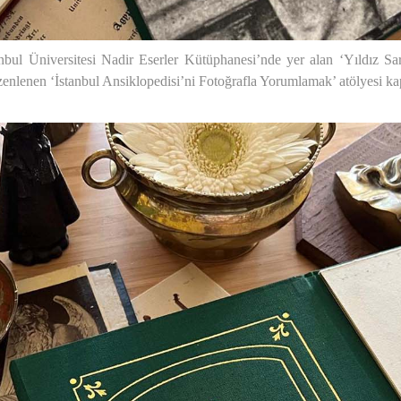
stanbul Üniversitesi Nadir Eserler Kütüphanesi’nde yer alan ‘Yıldız 
enlenen ‘İstanbul Ansiklopedisi’ni Fotoğrafla Yorumlamak’ atölyesi 