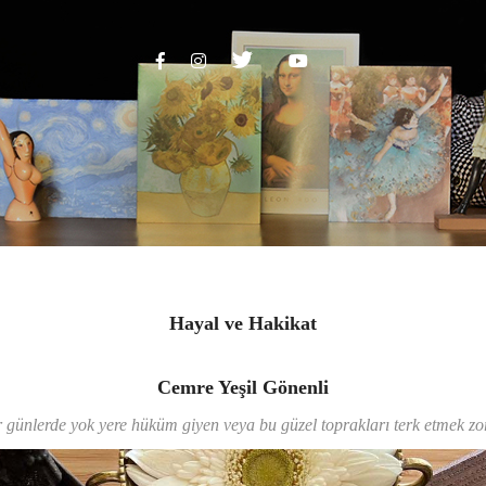
Hayal ve Hakikat
Cemre Yeşil Gönenli
r günlerde yok yere hüküm giyen veya bu güzel toprakları terk etmek z