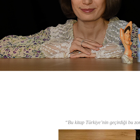
“Bu kitap Türkiye’nin geçirdiği bu zo