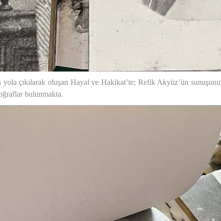
n yola çıkılarak oluşan Hayal ve Hakikat’te; Refik Akyüz’ün sunuşun
toğraflar bulunmakta.