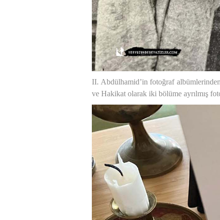
II. Abdülhamid’in fotoğraf albümlerinde
ve Hakikat olarak iki bölüme ayrılmış fo