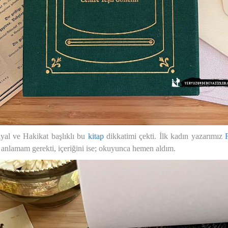
ayal ve Hakikat başlıklı bu
kitap
dikkatimi çekti. İlk kadın yazarımız
nı anlamam gerekti, içeriğini ise; okuyunca hemen aldım.