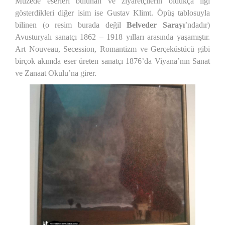
Müzede eserleri bulunan ve ziyaretçilerin oldukça ilgi
gösterdikleri diğer isim ise Gustav Klimt. Öpüş tablosuyla
bilinen (o resim burada değil
Belveder Sarayı
’ndadır)
Avusturyalı sanatçı 1862 – 1918 yılları arasında yaşamıştır.
Art Nouveau, Secession, Romantizm ve Gerçeküstücü gibi
birçok akımda eser üreten sanatçı 1876’da Viyana’nın Sanat
ve Zanaat Okulu’na girer.