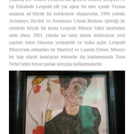
eşi Elizabeth Leopold elli yılı aşkın bir süre içinde Viyana
sanatına ait büyük bir koleksiyon oluştururlar. 1994 yılında
Avusturya Devleti ve Avusturya Ulusal Bankası işbirliği ile
eserlerin büyük bir kısmı Leopold Müzesi Vakfı tarafından
satın alınır. 2001 yılında ise satın alınan koleksiyon yeni
yapılan müze binasına yerleştirilir ve halka açılır. Leopold
Müzesi'nin mimarları ise Manfred ve Laurids Ortner. Müzeyi
bir küp olarak tasarlayan mimarlar dış kaplamasında Tuna
Nehri’nden beyaz parlak kireçtaşı kullanmışlardır.