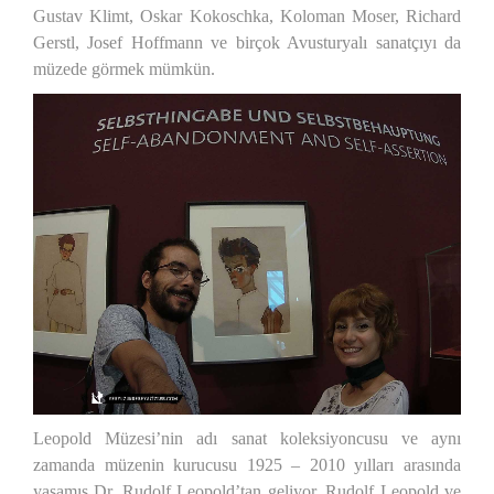
Gustav Klimt, Oskar Kokoschka, Koloman Moser, Richard
Gerstl, Josef Hoffmann ve birçok Avusturyalı sanatçıyı da
müzede görmek mümkün.
Leopold Müzesi’nin adı sanat koleksiyoncusu ve aynı
zamanda müzenin kurucusu 1925 – 2010 yılları arasında
yaşamış Dr. Rudolf Leopold’tan geliyor. Rudolf Leopold ve