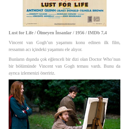
Lust for Life / Ölmeyen İnsanlar / 1956 / IMDb 7,4
Vincent van Gogh’un yaşamını konu edinen ilk film,
ressamın acı içindeki yaşamını ele alıyor.
Bunların dışında çok eğlenceli bir dizi olan Doctor Who’nun
bir bölümünde Vincent van Gogh teması vardı. Bunu da
ayrıca izlemenizi öneririz.