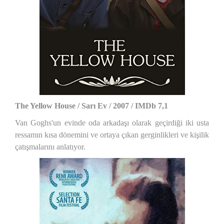
The Yellow House / Sarı Ev / 2007 / IMDb 7,1
Van Goghs'un evinde oda arkadaşı olarak geçirdiği iki usta
ressamın kısa dönemini ve ortaya çıkan gerginlikleri ve kişilik
çatışmalarını anlatıyor.